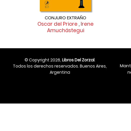
CONJURO EXTRAÑO
Oscar del Priore
,
Irene
Amuchástegui
© Copyright 2026,
Libros Del Zorzal
.
Mant
Todos los derechos reservados. Buenos Aires,
n
Argentina