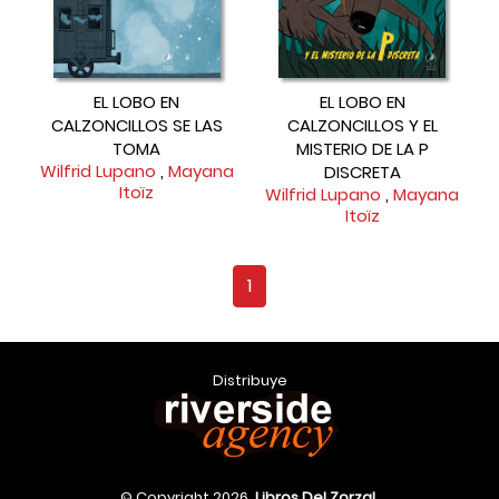
EL LOBO EN
EL LOBO EN
CALZONCILLOS SE LAS
CALZONCILLOS Y EL
TOMA
MISTERIO DE LA P
Wilfrid Lupano
,
Mayana
DISCRETA
Itoïz
Wilfrid Lupano
,
Mayana
Itoïz
1
Distribuye
© Copyright 2026,
Libros Del Zorzal
.