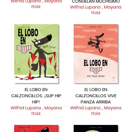
Wilfrid Lupano
,
Mayana
CONGELAN MUCHÍSIMO
Itoïz
Wilfrid Lupano
,
Mayana
Itoïz
EL LOBO EN
EL LOBO EN
CALZONCILLOS. ¡SLIP HIP
CALZONCILLOS VIVE
HIP!
PANZA ARRIBA
Wilfrid Lupano
,
Mayana
Wilfrid Lupano
,
Mayana
Itoïz
Itoïz