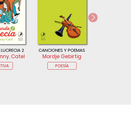
 LUCRECIA 2
CANCIONES Y POEMAS
CRÓNICAS DE P
nny, Catel
Mordje Gebirtig
Fiódor Dost
TIVA
POESÍA
ENSAY