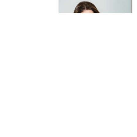
Anne Goscinny: “Mi padre hiz
sonreír al planeta”
Como el Pequeño Nicolás, “el Cervantes
la historieta” era en parte argentino; así
recuerda la hija del creador de Asterix
Lucky Luke, entre otros personajes,
guardiana de la obra. Leer ...