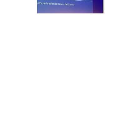
o
Infancia y violencia
L
s
Charlotte Casiraghi habla de filosofía y
violencia infantil en Madrid: “La fragilidad
 de
hoy exige demasiado tiempo, vamos
 lo
demasiado rápido para llegar los primeros
 y
en la carrera”. La hija de Carol...