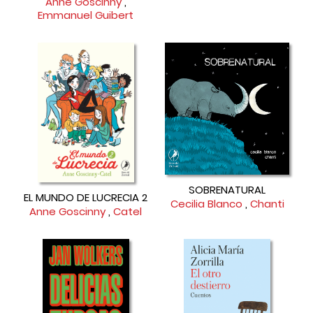
Anne Goscinny
,
Emmanuel Guibert
SOBRENATURAL
EL MUNDO DE LUCRECIA 2
Cecilia Blanco
,
Chanti
Anne Goscinny
,
Catel