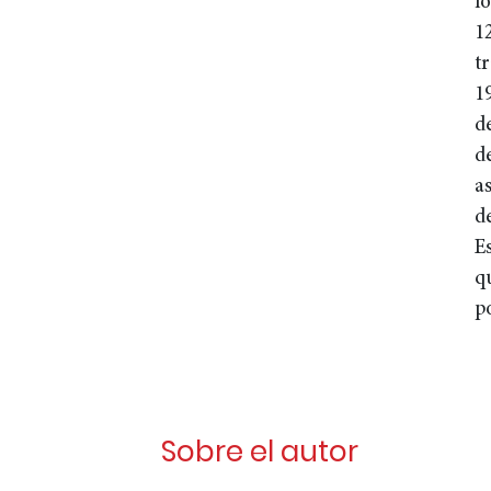
l
1
t
1
d
d
a
d
E
q
p
Sobre el autor