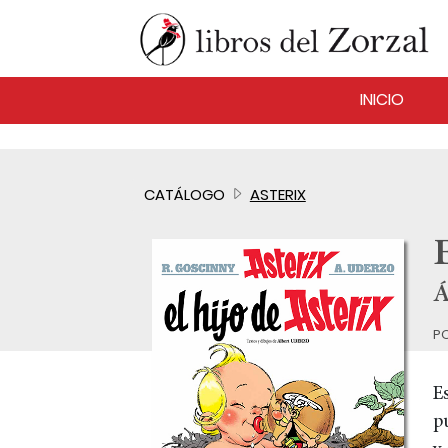
INICIO
CATÁLOGO
ASTERIX
E
Á
p
E
p