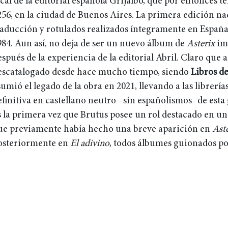
ocal de la editorial española Grijalbo, que por entonces t
256, en la ciudad de Buenos Aires. La primera edición n
raducción y rotulados realizados íntegramente en España
984. Aun así, no deja de ser un nuevo álbum de
Asterix
imp
espués de la experiencia de la editorial Abril. Claro que 
escatalogado desde hace mucho tiempo, siendo
Libros de
sumió el legado de la obra en 2021, llevando a las librería
efinitiva en castellano neutro –sin españolismos- de est
s la primera vez que Brutus posee un rol destacado en u
ue previamente había hecho una breve aparición en
Aste
osteriormente en
El adivino
, todos álbumes guionados po