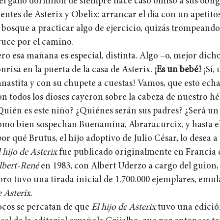
 el gallo dormilón de siempre hace caso omiso a sus oblig
entes de Asterix y Obelix: arrancar el día con un apetitos
l bosque a practicar algo de ejercicio, quizás trompeand
ruce por el camino.
ero esa mañana es especial, distinta. Algo –o, mejor dich
nrisa en la puerta de la casa de Asterix.
¡Es un bebé!
¡Sí,
anastita y con su chupete a cuestas! Vamos, que esto echa
on todos los dioses cayeron sobre la cabeza de nuestro hé
Quién es este niño? ¿Quiénes serán sus padres? ¿Será un 
omo bien sospechan Buenamina, Abraracurcix, y hasta e
or qué Brutus, el hijo adoptivo de Julio César, lo desea a
 hijo de Asterix
fue publicado originalmente en Francia 
lbert-René
en 1983, con Albert Uderzo a cargo del guion, e
ibro tuvo una tirada inicial de 1.700.000 ejemplares, emu
 Asterix
.
ocos se percatan de que
El hijo de Asterix
tuvo una edición