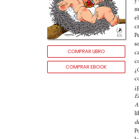
y
m
e
c
P
so
COMPRAR LIBRO
c
c
COMPRAR EBOOK
¿
c
¿p
El
A
l
de
P