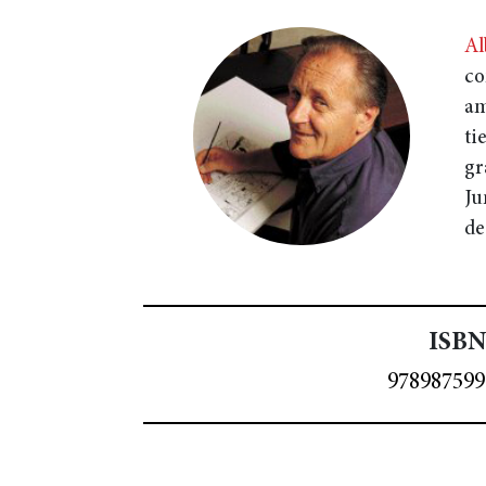
Al
co
am
ti
gr
Ju
de
ISBN
978987599