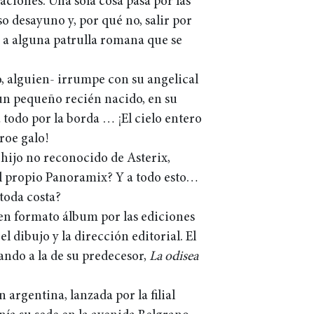
aciones. Una sola cosa pasa por las
o desayuno y, por qué no, salir por
o a alguna patrulla romana que se
o, alguien- irrumpe con su angelical
 un pequeño recién nacido, en su
 todo por la borda … ¡El cielo entero
roe galo!
hijo no reconocido de Asterix,
l propio Panoramix? Y a todo esto…
 toda costa?
en formato álbum por las ediciones
l dibujo y la dirección editorial. El
lando a la de su predecesor,
La odisea
 argentina, lanzada por la filial