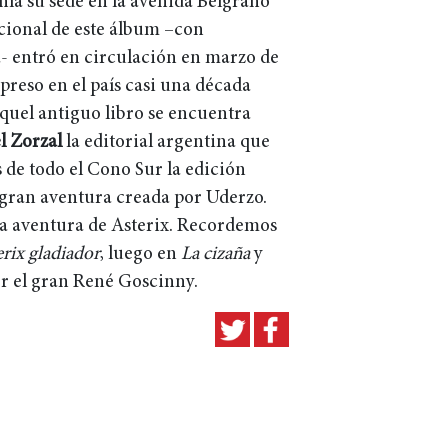
enía su sede en la avenida Belgrano
acional de este álbum –con
- entró en circulación en marzo de
reso en el país casi una década
aquel antiguo libro se encuentra
l Zorzal
la editorial argentina que
s de todo el Cono Sur la edición
a gran aventura creada por Uderzo.
na aventura de Asterix. Recordemos
rix gladiador
, luego en
La cizaña
y
r el gran René Goscinny.