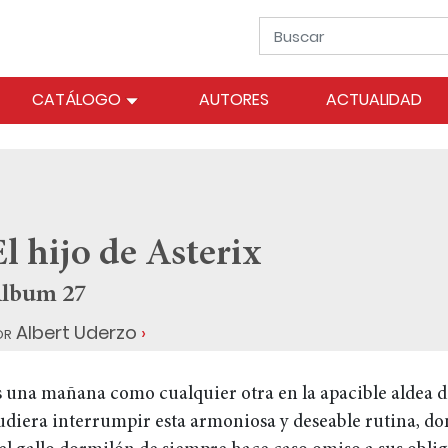
CATÁLOGO
AUTORES
ACTUALIDAD
l hijo de Asterix
lbum 27
or
Albert Uderzo
s una mañana como cualquier otra en la apacible aldea de
udiera interrumpir esta armoniosa y deseable rutina, don