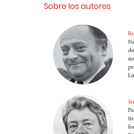
Sobre los autores
Re
Na
do
mu
pe
Lu
Je
Pa
ti
fo