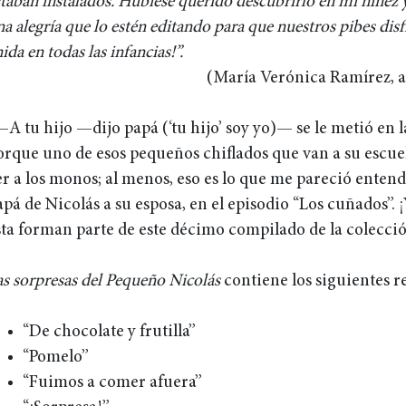
taban instalados. Hubiese querido descubrirlo en mi niñez y
a alegría que lo estén editando para que nuestros pibes dis
ida en todas las infancias!”.
(María Verónica Ramírez, ar
—A tu hijo —dijo papá (‘tu hijo’ soy yo)— se le metió en 
orque uno de esos pequeños chiflados que van a su escuel
er a los monos; al menos, eso es lo que me pareció entend
apá de Nicolás a su esposa, en el episodio “Los cuñados”.
sta forman parte de este décimo compilado de la colecci
as sorpresas del Pequeño Nicolás
contiene los siguientes re
“De chocolate y frutilla”
“Pomelo”
“Fuimos a comer afuera”