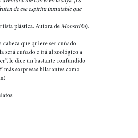
 aventurarme con él en la suya. ¡Es
fruten de ese espíritu inmutable que
tista plástica. Autora de
Monstriña
).
la cabeza que quiere ser cuñado
a será cuñado e irá al zoológico a
er”, le dice un bastante confundido
 ¡Y más sorpresas hilarantes como
ón!
latos: