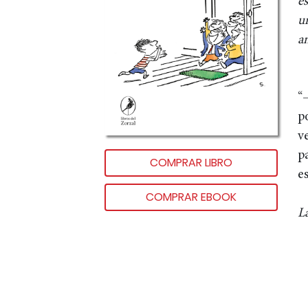
es
un
an
“
p
v
p
COMPRAR LIBRO
e
COMPRAR EBOOK
L