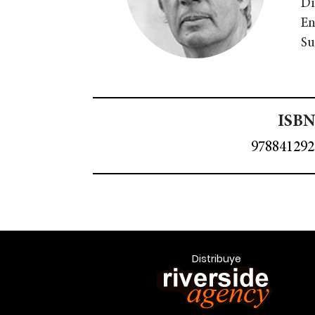
Di
En
Su
ISBN
978841292
Distribuye