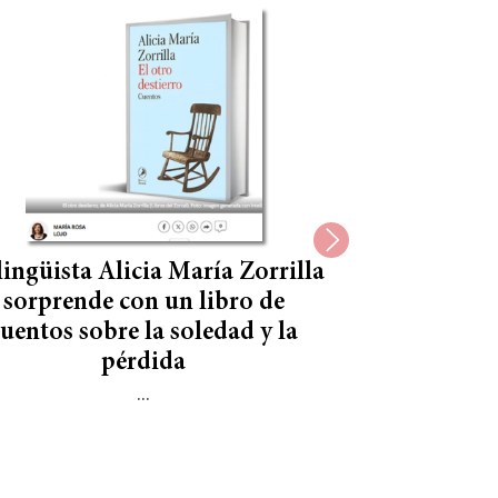
lingüista Alicia María Zorrilla
Violencia po
sorprende con un libro de
compartid
uentos sobre la soledad y la
pérdida
En su nuevo l
Morandini lla
...
político de los 
rituales que rep
Argent