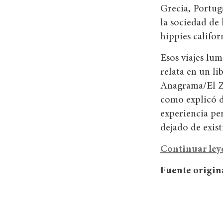
Grecia, Portug
la sociedad de 
hippies califo
Esos viajes lu
relata en un l
Anagrama/El Zo
como explicó d
experiencia pe
dejado de exist
Continuar le
Fuente origina