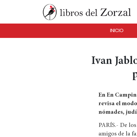
INICIO
Ivan Jabl
En En Camping-
revisa el modo
nómades, judío
PARÍS.- De los 
amigos de la f