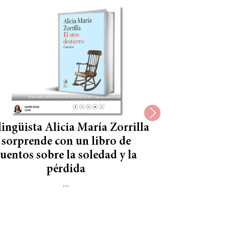
lingüista Alicia María Zorrilla
Violencia po
sorprende con un libro de
compartid
uentos sobre la soledad y la
pérdida
En su nuevo l
Morandini lla
...
político de los 
rituales que rep
Argent