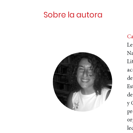
Sobre la autora
Ca
Le
Na
Li
ac
de
Es
de
y 
pr
or
le