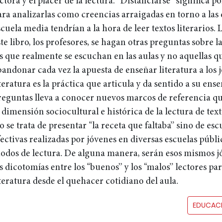
ectora y el placer de la lectura. “Distanciarse” significa 
ara analizarlas como creencias arraigadas en torno a las 
cuela media tendrían a la hora de leer textos literarios. 
te libro, los profesores, se hagan otras preguntas sobre l
as que realmente se escuchan en las aulas y no aquellas q
andonar cada vez la apuesta de enseñar literatura a los jó
teratura es la práctica que articula y da sentido a su ens
reguntas lleva a conocer nuevos marcos de referencia qu
 dimensión sociocultural e histórica de la lectura de texto
 se trata de presentar “la receta que faltaba” sino de escu
ectivas realizadas por jóvenes en diversas escuelas públic
odos de lectura. De alguna manera, serán esos mismos j
as dicotomías entre los “buenos” y los “malos” lectores pa
iteratura desde el quehacer cotidiano del aula.
EDUCAC