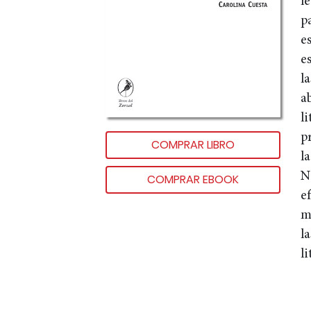
l
p
es
es
l
ab
li
p
COMPRAR LIBRO
la
No
COMPRAR EBOOK
ef
m
l
l