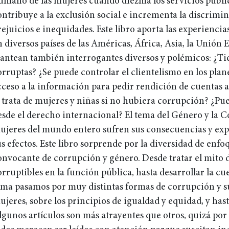
umano de las mujeres cuando diezma los servicios públic
ontribuye a la exclusión social e incrementa la discrimi
rejuicios e inequidades. Este libro aporta las experiencia
n diversos países de las Américas, África, Asia, la Unión 
lantean también interrogantes diversos y polémicos: ¿Ti
orruptas? ¿Se puede controlar el clientelismo en los plane
cceso a la información para pedir rendición de cuentas a
a trata de mujeres y niñas si no hubiera corrupción? ¿Pu
esde el derecho internacional? El tema del Género y la 
ujeres del mundo entero sufren sus consecuencias y expl
us efectos. Este libro sorprende por la diversidad de enfo
onvocante de corrupción y género. Desde tratar el mito 
orruptibles en la función pública, hasta desarrollar la cu
ema pasamos por muy distintas formas de corrupción y su
ujeres, sobre los principios de igualdad y equidad, y hast
lgunos artículos son más atrayentes que otros, quizá por 