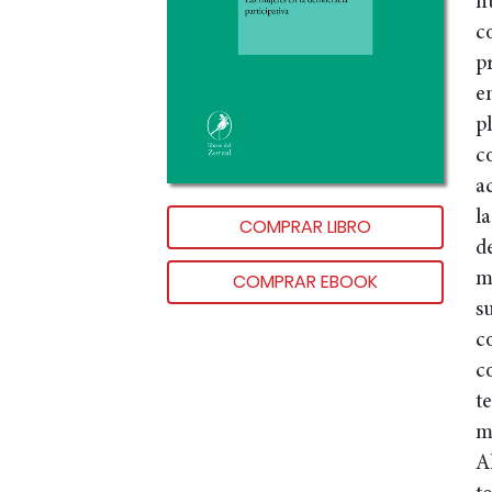
h
c
p
e
p
c
a
l
COMPRAR LIBRO
d
m
COMPRAR EBOOK
s
c
c
t
m
A