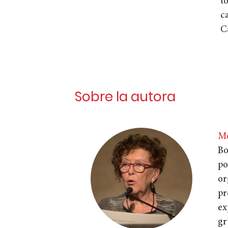
t
c
C
Sobre la autora
Mo
Bo
po
or
pr
ex
gr